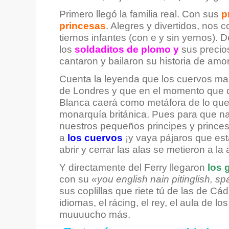
Primero llegó la familia real. Con sus
p
princesas
. Alegres y divertidos, nos 
tiernos infantes (con e y sin yernos). D
los
soldaditos de plomo y
sus preci
cantaron y bailaron su historia de amor
Cuenta la leyenda que los cuervos mant
de Londres y que en el momento que 
Blanca caerá como metáfora de lo que 
monarquía británica. Pues para que na
nuestros pequeños principes y princes
a
los cuervos
¡y vaya pájaros que es
abrir y cerrar las alas se metieron a la 
Y directamente del Ferry llegaron
los g
con su
«you english nain pitinglish, sp
sus coplillas que riete tú de las de Cá
idiomas, el rácing, el rey, el aula de 
muuuucho más.