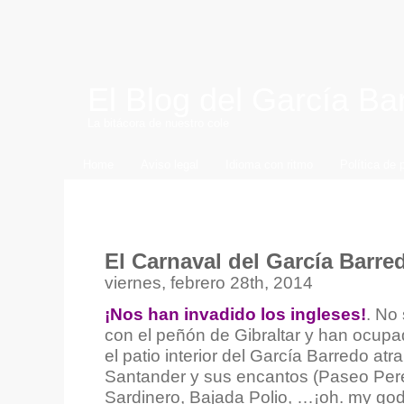
El Blog del García Ba
La bitácora de nuestro cole
Home
Aviso legal
Idioma con ritmo
Política de 
Archive for febrero, 2014
El Carnaval del García Barre
viernes, febrero 28th, 2014
¡Nos han invadido los ingleses!
. No
con el peñón de Gibraltar y han ocup
el patio interior del García Barredo atr
Santander y sus encantos (Paseo Pere
Sardinero, Bajada Polio, …¡oh. my god!