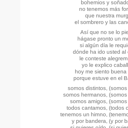
bohemios y soñad
no tenemos más for
que nuestra murg
el sombrero y las ca
Así que no se lo pi
hágase pronto un m
si algún día le requ
dónde ha ido usted al 
le conteste alegre
yo le explico cabal
hoy me siento buena 
porque estuve en el B
somos distintos, (somos 
somos hermanos, (somos
somos amigos, (somos
todos cantamos, (todos 
tenemos un himno, (tenemo
y por bandera, (y por 
si quieres oírlo, (si quie