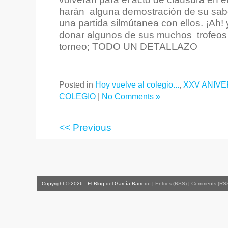
harán alguna demostración de su sab
una partida silmútanea con ellos. ¡Ah
donar algunos de sus muchos trofeos pa
torneo; TODO UN DETALLAZO
Posted in
Hoy vuelve al colegio...
,
XXV ANIVE
COLEGIO
|
No Comments »
<< Previous
Copyright © 2026 - El Blog del García Barredo |
Entries (RSS)
|
Comments (RS