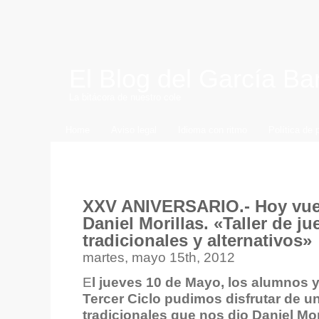
El Blog del García Ba
La bitácora de nuestro cole
Home
Aviso legal
Idioma con ritmo
Política de 
Archive for the ‘Hoy vuelve al
XXV ANIVERSARIO.- Hoy vuel
Daniel Morillas. «Taller de j
tradicionales y alternativos»
martes, mayo 15th, 2012
E
l jueves 10 de Mayo, los alumnos y
Tercer Ciclo pudimos disfrutar de un
tradicionales que nos dio Daniel Mo