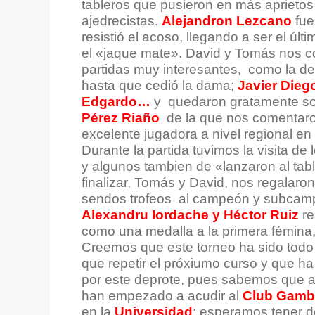
tableros que pusieron en más aprietos
ajedrecistas.
Alejandron Lezcano
fue
resistió el acoso, llegando a ser el úl
el «jaque mate». David y Tomás nos 
partidas muy interesantes, como la d
hasta que cedió la dama;
Javier Dieg
Edgardo…
y quedaron gratamente so
Pérez Riaño
de la que nos comentaro
excelente jugadora a nivel regional en
Durante la partida tuvimos la visita de
y algunos tambien de «lanzaron al tab
finalizar, Tomás y David, nos regalaro
sendos trofeos al campeón y subcamp
Alexandru Iordache y Héctor Ruiz
re
como una medalla a la primera fémin
Creemos que este torneo ha sido todo
que repetir el próxiumo curso y que ha 
por este deprote, pues sabemos que a
han empezado a acudir al
Club Gamb
en la
Universidad
; esperamos tener d